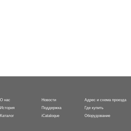
О нас
Новости
Адрес и схема проезда
И
стория
П
оддержка
Где купить
Каталог
iCataloque
Оборудование