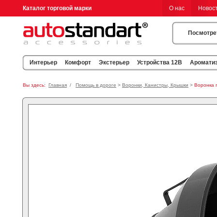
Каталог торговой марки
О нас
Новос
Посмотре
Интерьер
Комфорт
Экстерьер
Устройства 12В
Аромати
Вы здесь:
Главная
/
Помощь в дороге
>
Воронки, Канистры, Крышки
>
Воронка 