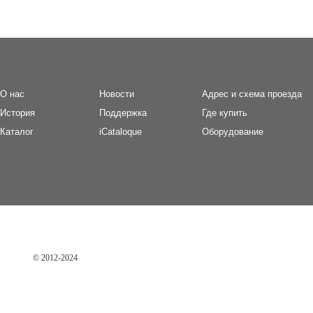
О нас
Новости
Адрес и схема проезда
И
стория
П
оддержка
Где купить
Каталог
iCataloque
Оборудование
© 2012-2024