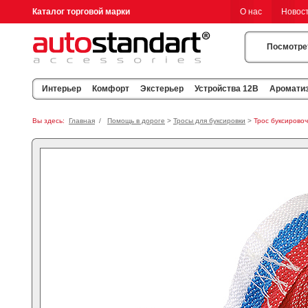
Каталог торговой марки
О нас
Новос
Посмотре
Интерьер
Комфорт
Экстерьер
Устройства 12В
Аромати
Вы здесь:
Главная
/
Помощь в дороге
>
Тросы для буксировки
>
Трос буксировоч