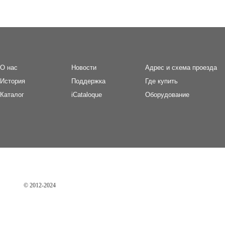
О нас
Новости
Адрес и схема проезда
И
стория
П
оддержка
Где купить
Каталог
iCataloque
Оборудование
© 2012-2024