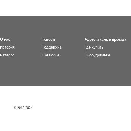
О нас
Новости
Адрес и схема проезда
И
стория
П
оддержка
Где купить
Каталог
iCataloque
Оборудование
© 2012-2024