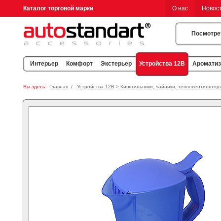
Каталог торговой марки
О нас
Новос
Посмотре
Устройства 12В
Интерьер
Комфорт
Экстерьер
Аромати
Вы здесь:
Главная
/
Устройства 12В
>
Кипятильники, чайники, тепловентилятор