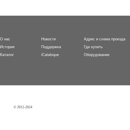
О нас
Новости
Адрес и схема проезда
И
стория
П
оддержка
Где купить
Каталог
iCataloque
Оборудование
© 2012-2024