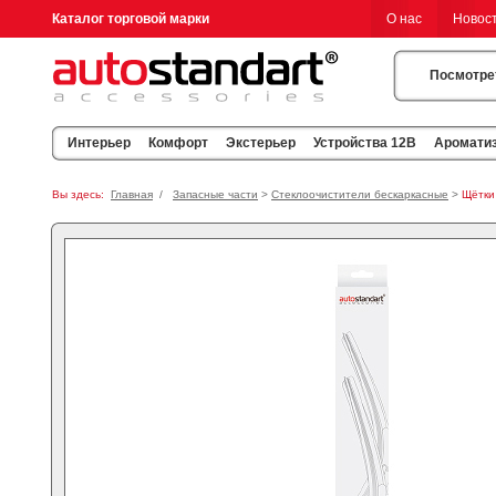
Каталог торговой марки
О нас
Новос
Посмотре
Интерьер
Комфорт
Экстерьер
Устройства 12В
Аромати
Вы здесь:
Главная
/
Запасные части
>
Стеклоочистители бескаркасные
>
Щётки