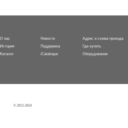
О нас
Новости
Адрес и схема проезда
И
стория
П
оддержка
Где купить
Каталог
iCataloque
Оборудование
© 2012-2024