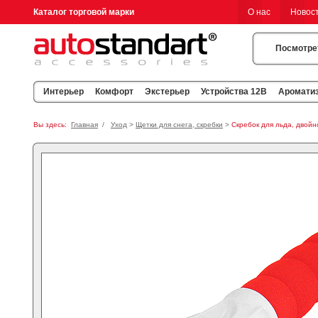
Каталог торговой марки
О нас
Новос
Посмотре
Интерьер
Комфорт
Экстерьер
Устройства 12В
Аромати
Вы здесь:
Главная
/
Уход
>
Щетки для снега, скребки
>
Скребок для льда, двойн