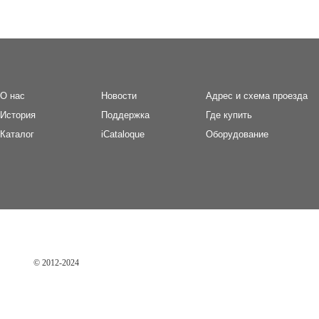
О нас
Новости
Адрес и схема проезда
И
стория
П
оддержка
Где купить
Каталог
iCataloque
Оборудование
© 2012-2024