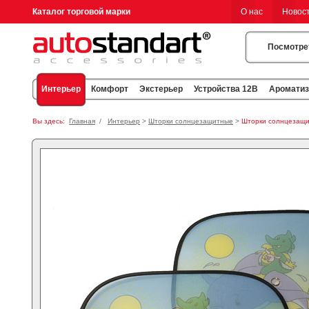
Каталог торговой марки
О нас
Новос
Посмотре
Интерьер
Комфорт
Экстерьер
Устройства 12В
Аромати
Вы здесь:
Главная
/
Интерьер
>
Шторки солнцезащитные
>
Шторки солнцезащит