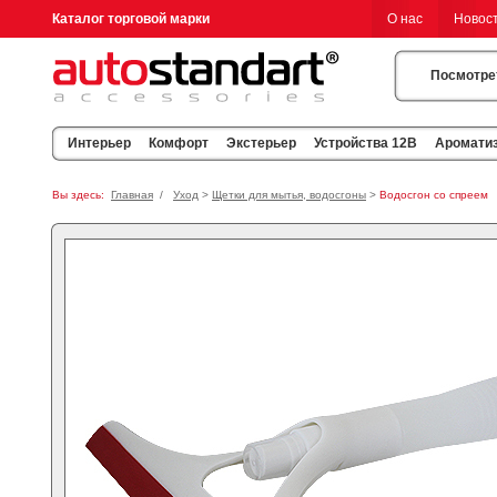
Каталог торговой марки
О нас
Новос
Посмотре
Интерьер
Комфорт
Экстерьер
Устройства 12В
Аромати
Вы здесь:
Главная
/
Уход
>
Щетки для мытья, водосгоны
>
Водосгон со спреем