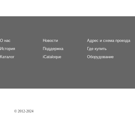
О нас
Новости
Адрес и схема проезда
И
стория
П
оддержка
Где купить
Каталог
iCataloque
Оборудование
© 2012-2024