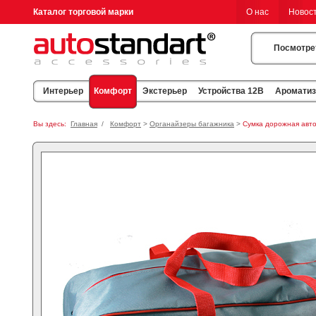
Каталог торговой марки
О нас
Новос
Посмотре
Комфорт
Интерьер
Экстерьер
Устройства 12В
Аромати
Вы здесь:
Главная
/
Комфорт
>
Органайзеры багажника
>
Сумка дорожная авто