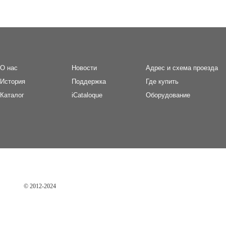
О нас
Новости
Адрес и схема проезда
И
стория
П
оддержка
Где купить
Каталог
iCataloque
Оборудование
© 2012-2024