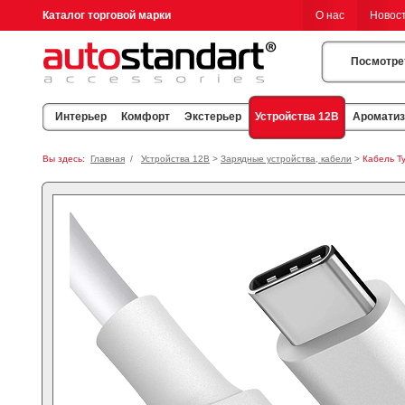
Каталог торговой марки
О нас
Новос
Посмотре
Устройства 12В
Интерьер
Комфорт
Экстерьер
Аромати
Вы здесь:
Главная
/
Устройства 12В
>
Зарядные устройства, кабели
>
Кабель Ty