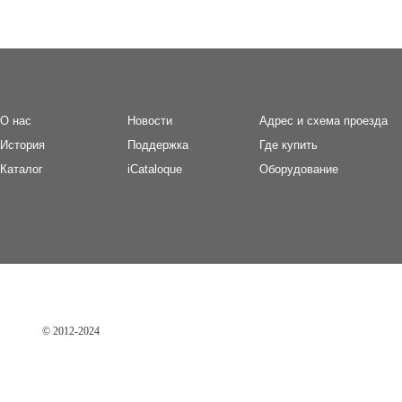
О нас
Новости
Адрес и схема проезда
И
стория
П
оддержка
Где купить
Каталог
iCataloque
Оборудование
© 2012-2024